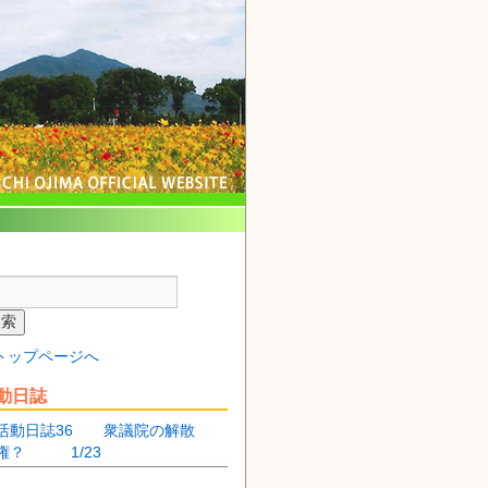
トップページへ
動日誌
活動日誌36 衆議院の解散
権？ 1/23