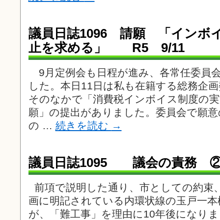
議員日誌1096 請願 「インボ
止を求める」 R5 9/11
9月定例会も日程が進み、各常任委員
した。本日11日は私も在籍する総務企
そのなかで「消費税インボイス制度の実
願」の提出がありました。委員会で願意
の …
続きを読む
→
議員日誌1095 議会の責務 ②
前項で説明した通り、市としての約束
画に明記されている内環状線の玉戸一本
が、「難工事」を理由に10年後になり