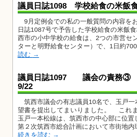
議員日誌1098 学校給食の米飯食
9月定例会での私の一般質問の内容を
日誌1087号で予告した学校給食の米飯
西市の小中学校の給食は、2つの市営セ
ターと明野給食センター）で、1日約700
読む
→
議員日誌1097 議会の責務
9/22
筑西市議会の有志議員10名で、玉戸一
望書を提出してまいりました。 これ
玉戸一本松線は、筑西市の中心部に位置
第２次筑西市総合計画において市街地内
続きを読む
→