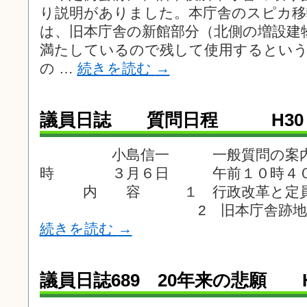
り説明がありました。本庁舎のスピカ移
は、旧本庁舎の新館部分（北側の増設建
満たしているので残して使用するとい
の …
続きを読む
→
議員日誌 質問日程 H30 
小島信一 一般質問の
時 ３月６日 午前１０時４０分
内 容 １ 行政改革と定員適
2 旧本庁舎跡地の利用
続きを読む
→
議員日誌689 20年来の悲願 H3