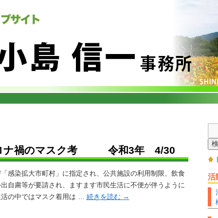
ロナ禍のマスク考 令和3年 4/30
「感染拡大市町村」に指定され、公共施設の利用制限、飲食
活
外出自粛等が要請され、ますます市民生活に不便が伴うように
活の中ではマスク着用は …
続きを読む
→