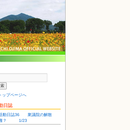
トップページへ
動日誌
活動日誌36 衆議院の解散
権？ 1/23