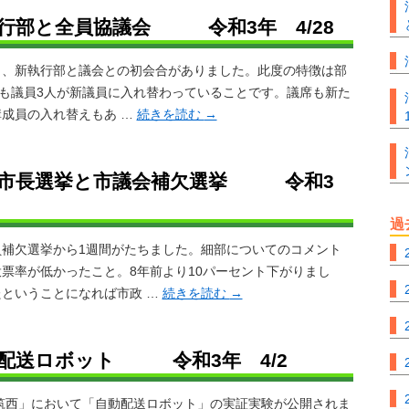
行部と全員協議会 令和3年 4/28
、新執行部と議会との初会合がありました。此度の特徴は部
会も議員3人が新議員に入れ替わっていることです。議席も新た
成員の入れ替えもあ …
続きを読む
→
西市長選挙と市議会補欠選挙 令和3
過
補欠選挙から1週間がたちました。細部についてのコメント
票率が低かったこと。8年前より10パーセント下がりまし
ということになれば市政 …
続きを読む
→
動配送ロボット 令和3年 4/2
西」において「自動配送ロボット」の実証実験が公開されま