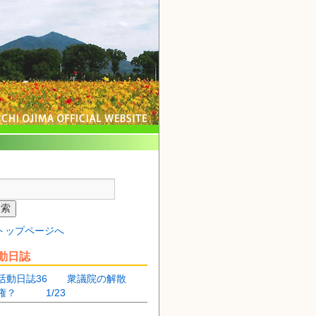
トップページへ
動日誌
活動日誌36 衆議院の解散
権？ 1/23