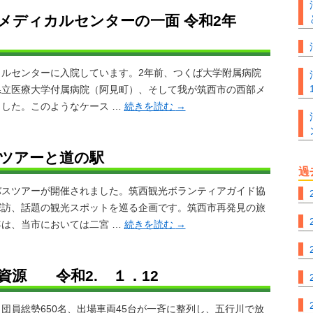
部メディカルセンターの一面 令和2年
ルセンターに入院しています。2年前、つくば大学附属病院
県立医療大学付属病院（阿見町）、そして我が筑西市の西部メ
した。このようなケース …
続きを読む
→
スツアーと道の駅
過
スツアーが開催されました。筑西観光ボランティアガイド協
探訪、話題の観光スポットを巡る企画です。筑西市再発見の旅
は、当市においては二宮 …
続きを読む
→
資源 令和2. １．12
員総勢650名、出場車両45台が一斉に整列し、五行川で放