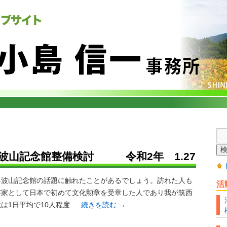
波山記念館整備検討 令和2年 1.27
波山記念館の話題に触れたことがあるでしょう。訪れた人も
活
芸家として日本で初めて文化勲章を受章した人であり我が筑西
は1日平均で10人程度 …
続きを読む
→