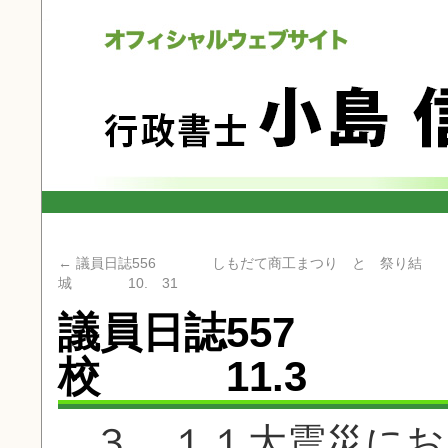
←
議員日誌556 しもだて商工まつり と 祭り結
城 10. 31
議員日誌557 
校 11.3
３．１１大震災にお