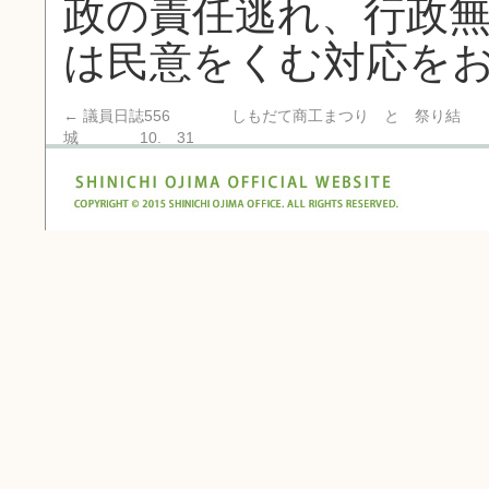
政の責任逃れ、行政
は民意をくむ対応を
←
議員日誌556 しもだて商工まつり と 祭り結
城 10. 31