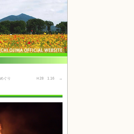
史跡めぐり Ｈ28 1.16
→