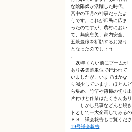
な陰陽師が活躍した時代、
宮中の正月の神事だったよ
うです。これが庶民に広ま
ったのですが、農村におい
て、無病息災、家内安全、
五穀豊穣を祈願するお祭り
となったのでしょう
。
20年くらい前にブームが
あり各集落単位で行われて
いましたが、いまではかな
り減少しています。ほとんど
ら集め、竹竿や篠棒の切り出
片付けと作業はたくさんあり
しかし見事などんと焼きで
トとして一大企画してみるの
ＰＳ 議会報告もご覧くださ
19号議会報告