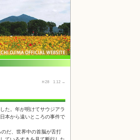
交歓会 Ｈ28 1.12
→
した。年が明けてサウジアラ
日本から遠いところの事件で
るのだ、世界中の首脳が舌打
しているすきを見て断行した