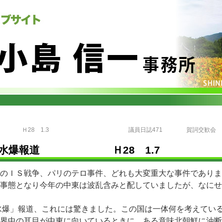
Ｈ28 1.3
議員日誌471 賀詞
 水爆報道 Ｈ28 1.7
のＩＳ戦争、パリのテロ事件、どれも大変重大な事件でありま
事態となり今年の中東は波乱含みと配していましたが、なにせ
水爆」報道、これには驚きました。この国は一体何を考えてい
界中の耳目が中東に向いているときに、ある意味北朝鮮に油断