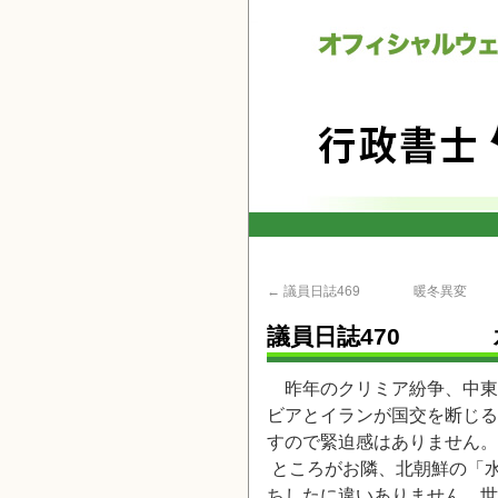
←
議員日誌469 暖冬異変 
議員日誌470
昨年のクリミア紛争、中東
ビアとイランが国交を断じる
すので緊迫感は
ありません。
ところがお隣、北朝鮮の「
ちしたに違いありません。世